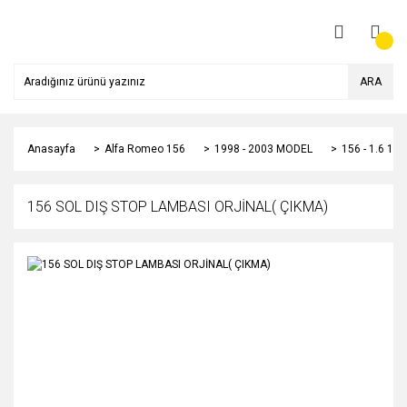
ARA
Anasayfa
Alfa Romeo 156
1998 - 2003 MODEL
156 - 1.6 1
156 SOL DIŞ STOP LAMBASI ORJİNAL( ÇIKMA)