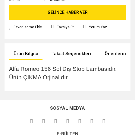
GELİNCE HABER VER
Tavsiye Et
Yorum Yaz
Ürün Bilgisi
Taksit Seçenekleri
Önerileriniz
Alfa Romeo 156 Sol Dış Stop Lambasıdır.
Ürün ÇIKMA Orjinal dır
Bu ürünün fiyat bilgisi, resim, ürün açıklamalarında ve diğer
konularda yetersiz gördüğünüz noktaları öneri formunu
kullanarak tarafımıza iletebilirsiniz.
SOSYAL MEDYA
Görüş ve önerileriniz için teşekkür ederiz.
Ürün resmi kalitesiz, bozuk veya görüntülenemiyor.
E-BÜLTEN
Ürün açıklamasında eksik bilgiler bulunuyor.