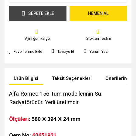
SEPETE EKLE
HEMEN AL
Aynı gün kargo
Stoktan Teslim
Tavsiye Et
Yorum Yaz
Ürün Bilgisi
Taksit Seçenekleri
Önerileriniz
Alfa Romeo 156 Tüm modellerinin Su
Radyatörüdür. Yerli üretimdir.
Ölçüleri
:
580 X 394 X 24 mm
Oem No:
60651921