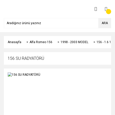
ARA
Anasayfa
Alfa Romeo 156
1998 - 2003 MODEL
156 - 1.6 1
156 SU RADYATÖRÜ