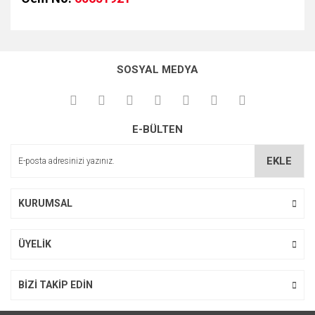
Bu ürünün fiyat bilgisi, resim, ürün açıklamalarında ve diğer
konularda yetersiz gördüğünüz noktaları öneri formunu
kullanarak tarafımıza iletebilirsiniz.
SOSYAL MEDYA
Görüş ve önerileriniz için teşekkür ederiz.
Ürün resmi kalitesiz, bozuk veya görüntülenemiyor.
E-BÜLTEN
Ürün açıklamasında eksik bilgiler bulunuyor.
Ürün bilgilerinde hatalar bulunuyor.
EKLE
Ürün fiyatı diğer sitelerden daha pahalı.
Bu ürüne benzer farklı alternatifler olmalı.
KURUMSAL
ÜYELİK
Gönder
BİZİ TAKİP EDİN