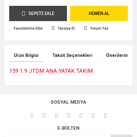
SEPETE EKLE
HEMEN AL
Tavsiye Et
Yorum Yaz
Ürün Bilgisi
Taksit Seçenekleri
Önerileriniz
159 1.9 JTDM ANA YATAK TAKIM
Bu ürünün fiyat bilgisi, resim, ürün açıklamalarında ve diğer
konularda yetersiz gördüğünüz noktaları öneri formunu
kullanarak tarafımıza iletebilirsiniz.
SOSYAL MEDYA
Görüş ve önerileriniz için teşekkür ederiz.
Ürün resmi kalitesiz, bozuk veya görüntülenemiyor.
E-BÜLTEN
Ürün açıklamasında eksik bilgiler bulunuyor.