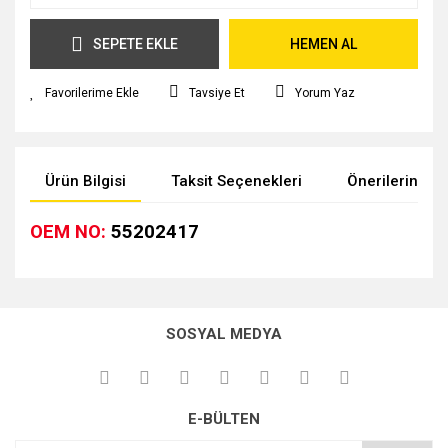
SEPETE EKLE
HEMEN AL
Tavsiye Et
Yorum Yaz
Ürün Bilgisi
Taksit Seçenekleri
Önerileriniz
OEM NO:
55202417
Bu ürünün fiyat bilgisi, resim, ürün açıklamalarında ve diğer
konularda yetersiz gördüğünüz noktaları öneri formunu
kullanarak tarafımıza iletebilirsiniz.
SOSYAL MEDYA
Görüş ve önerileriniz için teşekkür ederiz.
Ürün resmi kalitesiz, bozuk veya görüntülenemiyor.
E-BÜLTEN
Ürün açıklamasında eksik bilgiler bulunuyor.