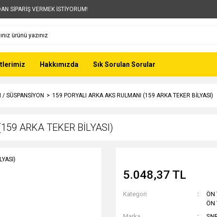
AN SİPARİŞ VERMEK İSTİYORUM!
tlerimiz
Hakkımızda
Sık Sorulan Sorular
 / SÜSPANSİYON
159 PORYALI ARKA AKS RULMANI (159 ARKA TEKER BİLYASI)
159 ARKA TEKER BİLYASI)
5.048,37 TL
Kategori
ÖN 
ÖN 
Marka
SN