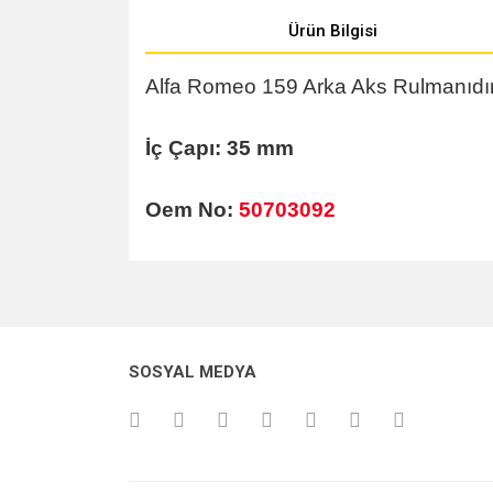
Ürün Bilgisi
Alfa Romeo 159 Arka Aks Rulmanıdır. 
İç Çapı: 35 mm
Oem No:
50703092
Bu ürünün fiyat bilgisi, resim, ürün açıklamalarında v
Görüş ve önerileriniz için teşekkür ederiz.
Ürün resmi kalitesiz, bozuk veya görüntülenemiyo
SOSYAL MEDYA
Ürün açıklamasında eksik bilgiler bulunuyor.
Ürün bilgilerinde hatalar bulunuyor.
Ürün fiyatı diğer sitelerden daha pahalı.
Bu ürüne benzer farklı alternatifler olmalı.