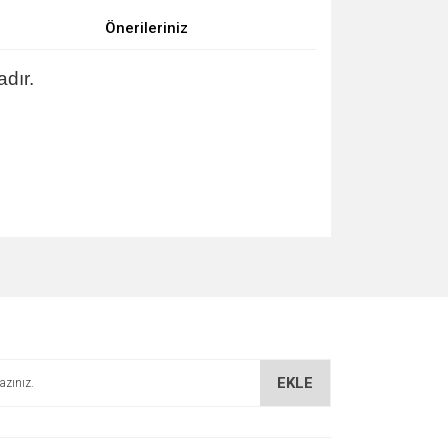
Önerileriniz
dır.
za iletebilirsiniz.
EKLE