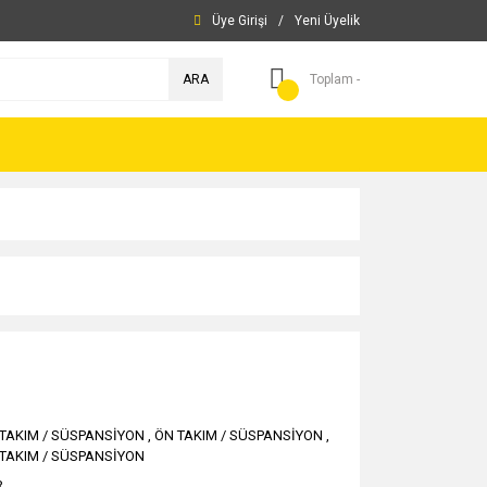
Üye Girişi
/
Yeni Üyelik
ARA
Toplam -
TAKIM / SÜSPANSİYON
,
ÖN TAKIM / SÜSPANSİYON
,
TAKIM / SÜSPANSİYON
R