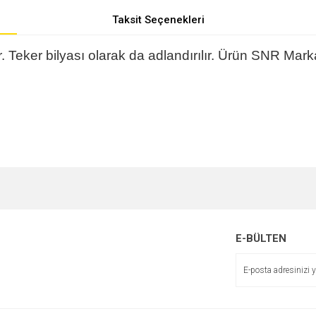
Taksit Seçenekleri
Teker bilyası olarak da adlandırılır. Ürün SNR Marka
e diğer konularda yetersiz gördüğünüz noktaları öneri formunu kullanarak tarafımı
r.
E-BÜLTEN