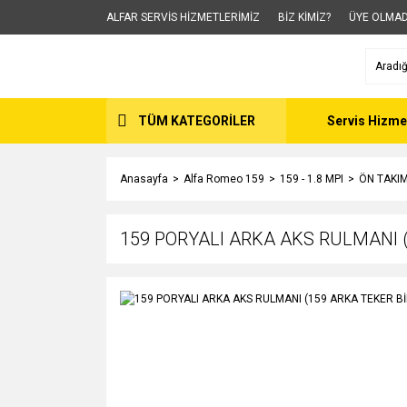
ALFAR SERVİS HİZMETLERİMİZ
BİZ KİMİZ?
ÜYE OLMAD
TÜM KATEGORİLER
Servis Hizme
Anasayfa
Alfa Romeo 159
159 - 1.8 MPI
ÖN TAKIM
159 PORYALI ARKA AKS RULMANI (