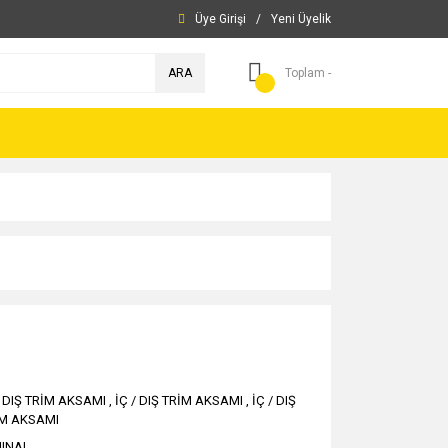
Üye Girişi
/
Yeni Üyelik
ARA
Toplam -
/ DIŞ TRİM AKSAMI
,
İÇ / DIŞ TRİM AKSAMI
,
İÇ / DIŞ
İM AKSAMI
JINAL