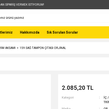
AN SİPARİŞ VERMEK İSTİYORUM!
tlerimiz
Hakkımızda
Sık Sorulan Sorular
TRİM AKSAMI
159 SAĞ TAMPON ÇITASI ORJİNAL
2.085,20 TL
Kategori
İÇ 
TR
Marka
OR