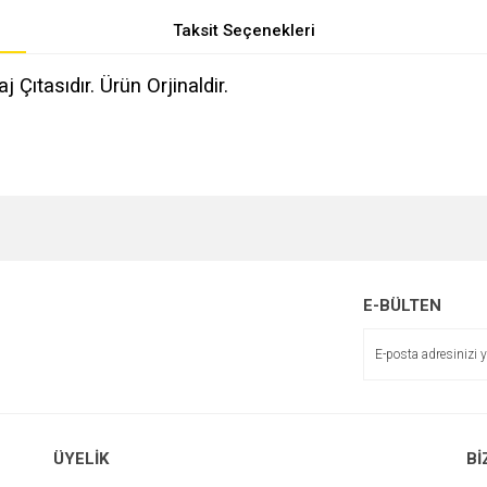
Taksit Seçenekleri
ıtasıdır. Ürün Orjinaldir.
e diğer konularda yetersiz gördüğünüz noktaları öneri formunu kullanarak tarafımı
r.
E-BÜLTEN
ÜYELİK
Bİ