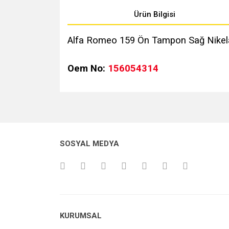
Ürün Bilgisi
Alfa Romeo 159 Ön Tampon Sağ Nikelaj Ç
Oem No:
156054314
Bu ürünün fiyat bilgisi, resim, ürün açıklamalarında v
Görüş ve önerileriniz için teşekkür ederiz.
Ürün resmi kalitesiz, bozuk veya görüntülenemiyo
SOSYAL MEDYA
Ürün açıklamasında eksik bilgiler bulunuyor.
Ürün bilgilerinde hatalar bulunuyor.
Ürün fiyatı diğer sitelerden daha pahalı.
Bu ürüne benzer farklı alternatifler olmalı.
KURUMSAL