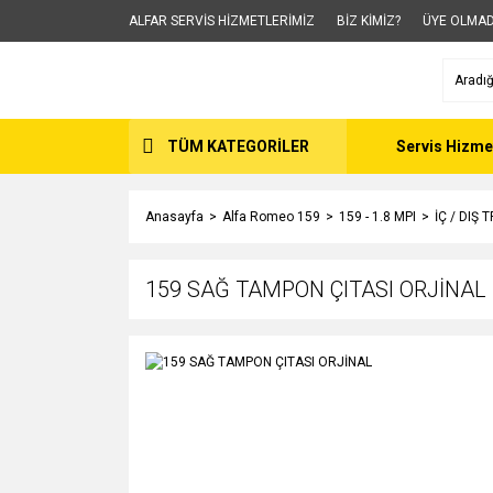
ALFAR SERVİS HİZMETLERİMİZ
BİZ KİMİZ?
ÜYE OLMAD
TÜM KATEGORİLER
Servis Hizme
Anasayfa
Alfa Romeo 159
159 - 1.8 MPI
İÇ / DIŞ 
159 SAĞ TAMPON ÇITASI ORJİNAL