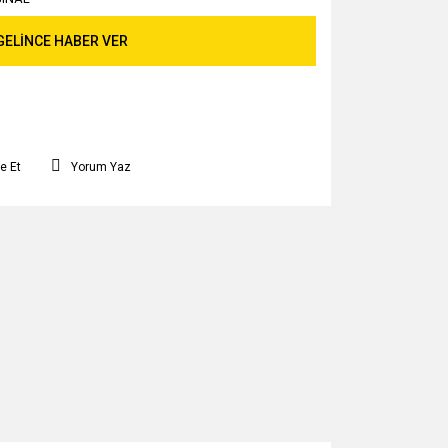
GELİNCE HABER VER
e Et
Yorum Yaz