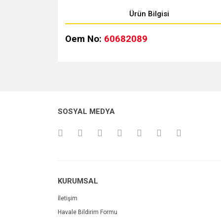
Ürün Bilgisi
Oem No:
60682089
Bu ürünün fiyat bilgisi, resim, ürün açıklamalarında v
Görüş ve önerileriniz için teşekkür ederiz.
Ürün resmi kalitesiz, bozuk veya görüntülenemiyo
SOSYAL MEDYA
Ürün açıklamasında eksik bilgiler bulunuyor.
Ürün bilgilerinde hatalar bulunuyor.
Ürün fiyatı diğer sitelerden daha pahalı.
Bu ürüne benzer farklı alternatifler olmalı.
KURUMSAL
İletişim
Havale Bildirim Formu