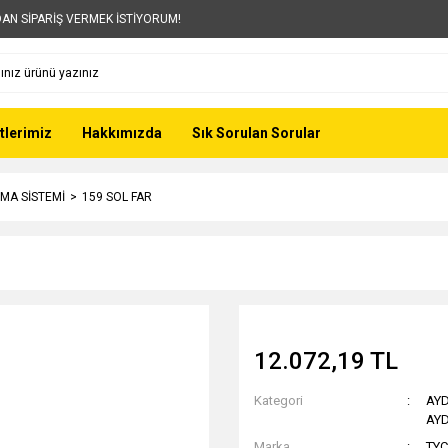
AN SİPARİŞ VERMEK İSTİYORUM!
tlerimiz
Hakkımızda
Sık Sorulan Sorular
MA SİSTEMİ
159 SOL FAR
12.072,19 TL
Kategori
AYD
AYD
Marka
TYC