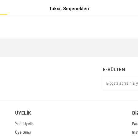
Taksit Seçenekleri
e diğer konularda yetersiz gördüğünüz noktaları öneri formunu kullanarak tarafımı
r.
E-BÜLTEN
ÜYELİK
Bİ
Yeni Üyelik
Fa
Üye Girişi
Ins
Gönder