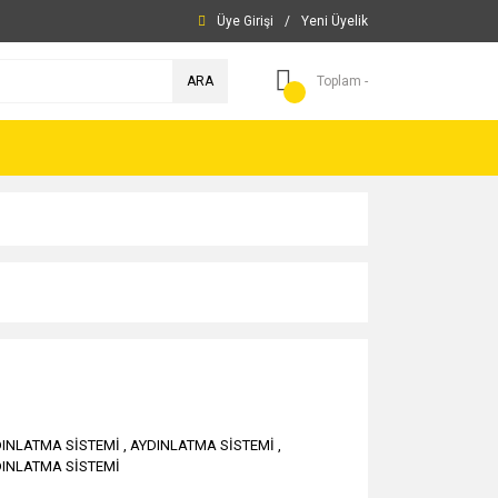
Üye Girişi
/
Yeni Üyelik
ARA
Toplam -
INLATMA SİSTEMİ
,
AYDINLATMA SİSTEMİ
,
INLATMA SİSTEMİ