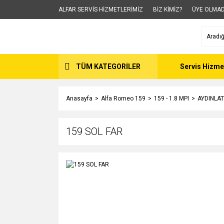
ALFAR SERVİS HİZMETLERİMİZ
BİZ KİMİZ?
ÜYE OLMAD
TÜM KATEGORİLER
Servis Hizme
Anasayfa
Alfa Romeo 159
159 - 1.8 MPI
AYDINLAT
159 SOL FAR