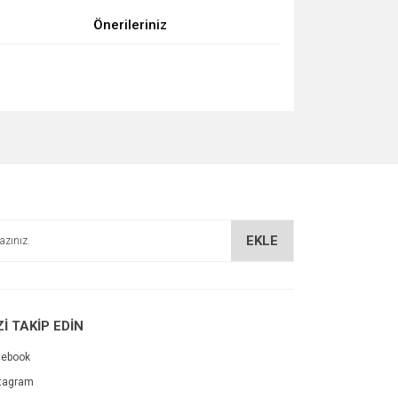
Önerileriniz
za iletebilirsiniz.
EKLE
Zİ TAKİP EDİN
cebook
tagram