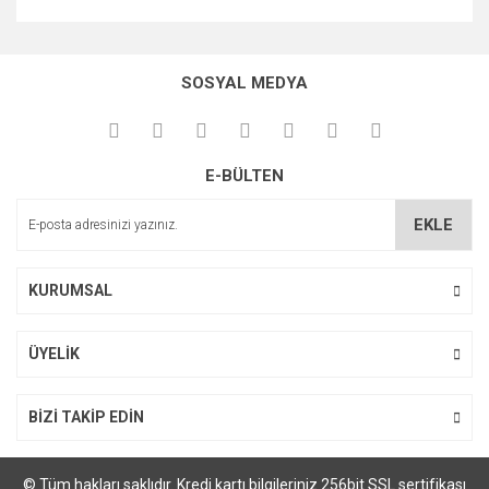
Bu ürünün fiyat bilgisi, resim, ürün açıklamalarında ve diğer
konularda yetersiz gördüğünüz noktaları öneri formunu
kullanarak tarafımıza iletebilirsiniz.
SOSYAL MEDYA
Görüş ve önerileriniz için teşekkür ederiz.
Ürün resmi kalitesiz, bozuk veya görüntülenemiyor.
E-BÜLTEN
Ürün açıklamasında eksik bilgiler bulunuyor.
Ürün bilgilerinde hatalar bulunuyor.
EKLE
Ürün fiyatı diğer sitelerden daha pahalı.
Bu ürüne benzer farklı alternatifler olmalı.
KURUMSAL
ÜYELİK
Gönder
BİZİ TAKİP EDİN
© Tüm hakları saklıdır. Kredi kartı bilgileriniz 256bit SSL sertifikası