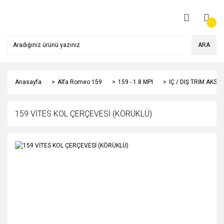
ARA
Anasayfa
Alfa Romeo 159
159 - 1.8 MPI
İÇ / DIŞ TRİM AKSA
159 VİTES KOL ÇERÇEVESİ (KÖRÜKLÜ)