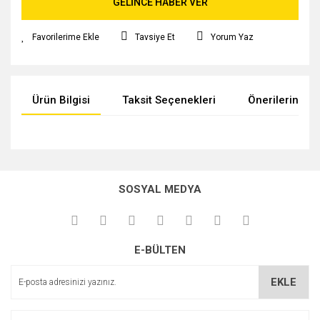
GELİNCE HABER VER
Tavsiye Et
Yorum Yaz
Ürün Bilgisi
Taksit Seçenekleri
Önerileriniz
Bu ürünün fiyat bilgisi, resim, ürün açıklamalarında ve diğer
konularda yetersiz gördüğünüz noktaları öneri formunu
kullanarak tarafımıza iletebilirsiniz.
SOSYAL MEDYA
Görüş ve önerileriniz için teşekkür ederiz.
Ürün resmi kalitesiz, bozuk veya görüntülenemiyor.
E-BÜLTEN
Ürün açıklamasında eksik bilgiler bulunuyor.
Ürün bilgilerinde hatalar bulunuyor.
EKLE
Ürün fiyatı diğer sitelerden daha pahalı.
Bu ürüne benzer farklı alternatifler olmalı.