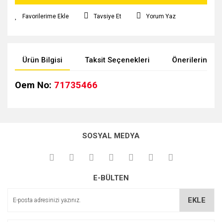
Tavsiye Et
Yorum Yaz
Ürün Bilgisi
Taksit Seçenekleri
Önerileriniz
Oem No:
71735466
Bu ürünün fiyat bilgisi, resim, ürün açıklamalarında ve diğer
konularda yetersiz gördüğünüz noktaları öneri formunu
kullanarak tarafımıza iletebilirsiniz.
SOSYAL MEDYA
Görüş ve önerileriniz için teşekkür ederiz.
Ürün resmi kalitesiz, bozuk veya görüntülenemiyor.
E-BÜLTEN
Ürün açıklamasında eksik bilgiler bulunuyor.
Ürün bilgilerinde hatalar bulunuyor.
EKLE
Ürün fiyatı diğer sitelerden daha pahalı.
Bu ürüne benzer farklı alternatifler olmalı.