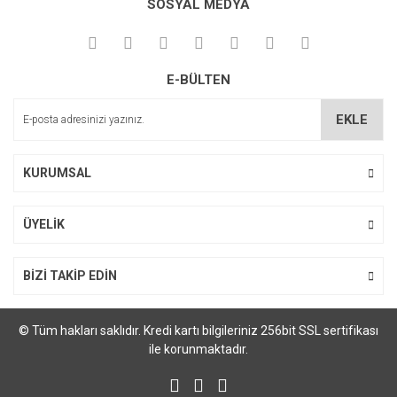
SOSYAL MEDYA
Görüş ve önerileriniz için teşekkür ederiz.
Ürün resmi kalitesiz, bozuk veya görüntülenemiyor.
E-BÜLTEN
Ürün açıklamasında eksik bilgiler bulunuyor.
Ürün bilgilerinde hatalar bulunuyor.
EKLE
Ürün fiyatı diğer sitelerden daha pahalı.
Bu ürüne benzer farklı alternatifler olmalı.
KURUMSAL
ÜYELİK
Gönder
BİZİ TAKİP EDİN
© Tüm hakları saklıdır. Kredi kartı bilgileriniz 256bit SSL sertifikası
ile korunmaktadır.