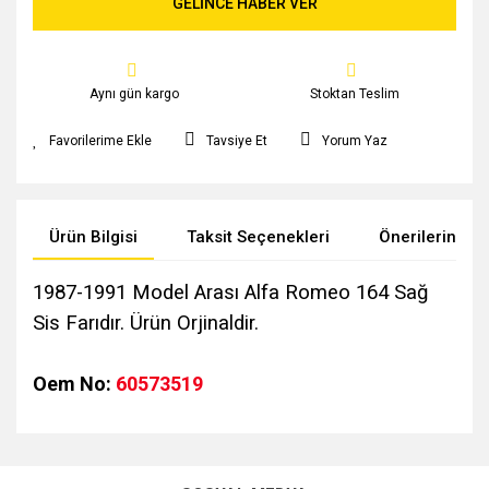
GELİNCE HABER VER
Aynı gün kargo
Stoktan Teslim
Tavsiye Et
Yorum Yaz
Ürün Bilgisi
Taksit Seçenekleri
Önerileriniz
1987-1991 Model Arası Alfa Romeo 164 Sağ
Sis Farıdır. Ürün Orjinaldir.
Oem No:
60573519
Bu ürünün fiyat bilgisi, resim, ürün açıklamalarında ve diğer
konularda yetersiz gördüğünüz noktaları öneri formunu
kullanarak tarafımıza iletebilirsiniz.