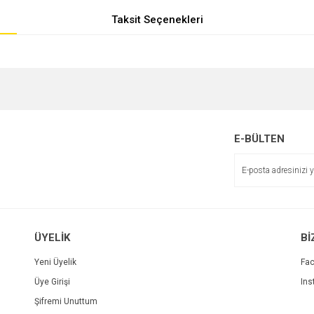
Taksit Seçenekleri
e diğer konularda yetersiz gördüğünüz noktaları öneri formunu kullanarak tarafımı
r.
E-BÜLTEN
ÜYELİK
Bİ
Yeni Üyelik
Fa
Üye Girişi
Ins
Gönder
Şifremi Unuttum