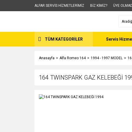
ALFAR SERVİS HİZMETLERİMİZ
BİZ KİMİZ?
ÜYE OLMAD
TÜM KATEGORİLER
Servis Hizme
Anasayfa
Alfa Romeo 164
1994 - 1997 MODEL
16
164 TWINSPARK GAZ KELEBEĞİ 19