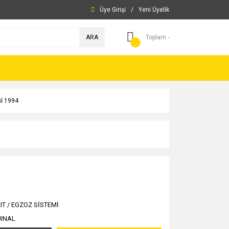
Üye Girişi
/
Yeni Üyelik
ARA
Toplam -
İ 1994
IT / EGZOZ SİSTEMİ
JINAL