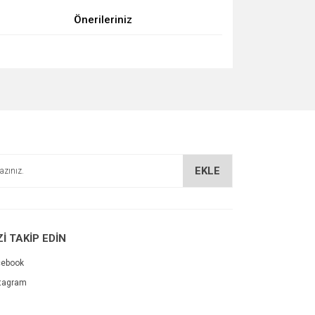
Önerileriniz
za iletebilirsiniz.
EKLE
Zİ TAKİP EDİN
cebook
tagram