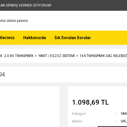
AN SİPARİŞ VERMEK İSTİYORUM!
tlerimiz
Hakkımızda
Sık Sorulan Sorular
4 - 2.0 8V TWINSPARK
YAKIT / EGZOZ SİSTEMİ
164 TWINSPARK GAZ KELEBEĞ
94
1.098,69 TL
Kategori
YAK
Marka
OR