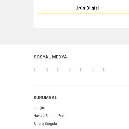
Ürün Bilgisi
Bu ürünün fiyat bilgisi, resim, ürün açıklamalarında v
Görüş ve önerileriniz için teşekkür ederiz.
Ürün resmi kalitesiz, bozuk veya görüntülenemiyo
SOSYAL MEDYA
Ürün açıklamasında eksik bilgiler bulunuyor.
Ürün bilgilerinde hatalar bulunuyor.
Ürün fiyatı diğer sitelerden daha pahalı.
Bu ürüne benzer farklı alternatifler olmalı.
KURUMSAL
İletişim
Havale Bildirim Formu
Sipariş Sorgula