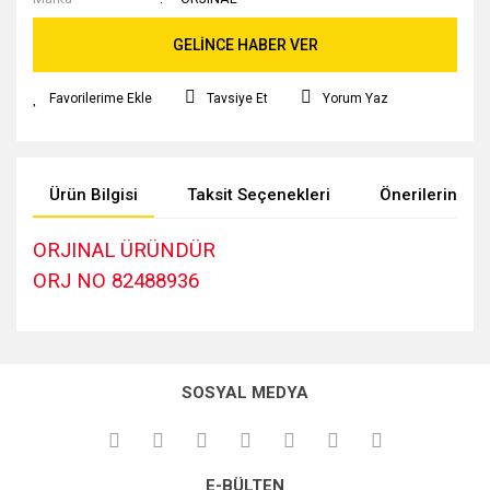
GELİNCE HABER VER
Tavsiye Et
Yorum Yaz
Ürün Bilgisi
Taksit Seçenekleri
Önerileriniz
ORJINAL ÜRÜNDÜR
ORJ NO 82488936
Bu ürünün fiyat bilgisi, resim, ürün açıklamalarında ve diğer
konularda yetersiz gördüğünüz noktaları öneri formunu
kullanarak tarafımıza iletebilirsiniz.
SOSYAL MEDYA
Görüş ve önerileriniz için teşekkür ederiz.
Ürün resmi kalitesiz, bozuk veya görüntülenemiyor.
E-BÜLTEN
Ürün açıklamasında eksik bilgiler bulunuyor.