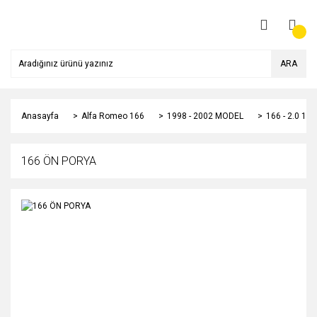
ARA
Anasayfa
Alfa Romeo 166
1998 - 2002 MODEL
166 - 2.0 1
166 ÖN PORYA