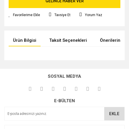
GELİNCE HABER VER
Tavsiye Et
Yorum Yaz
Ürün Bilgisi
Taksit Seçenekleri
Önerileriniz
Bu ürünün fiyat bilgisi, resim, ürün açıklamalarında ve diğer
konularda yetersiz gördüğünüz noktaları öneri formunu
kullanarak tarafımıza iletebilirsiniz.
SOSYAL MEDYA
Görüş ve önerileriniz için teşekkür ederiz.
Ürün resmi kalitesiz, bozuk veya görüntülenemiyor.
E-BÜLTEN
Ürün açıklamasında eksik bilgiler bulunuyor.
Ürün bilgilerinde hatalar bulunuyor.
EKLE
Ürün fiyatı diğer sitelerden daha pahalı.
Bu ürüne benzer farklı alternatifler olmalı.