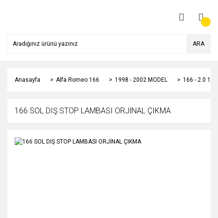
ARA
Anasayfa
Alfa Romeo 166
1998 - 2002 MODEL
166 - 2.0 1
166 SOL DIŞ STOP LAMBASI ORJİNAL ÇIKMA