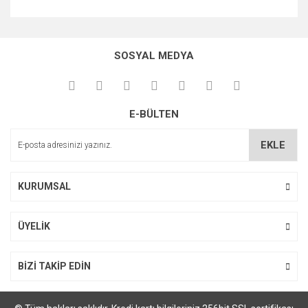
Bu ürünün fiyat bilgisi, resim, ürün açıklamalarında ve diğer
konularda yetersiz gördüğünüz noktaları öneri formunu
kullanarak tarafımıza iletebilirsiniz.
SOSYAL MEDYA
Görüş ve önerileriniz için teşekkür ederiz.
Ürün resmi kalitesiz, bozuk veya görüntülenemiyor.
E-BÜLTEN
Ürün açıklamasında eksik bilgiler bulunuyor.
Ürün bilgilerinde hatalar bulunuyor.
EKLE
Ürün fiyatı diğer sitelerden daha pahalı.
Bu ürüne benzer farklı alternatifler olmalı.
KURUMSAL
ÜYELİK
Gönder
BİZİ TAKİP EDİN