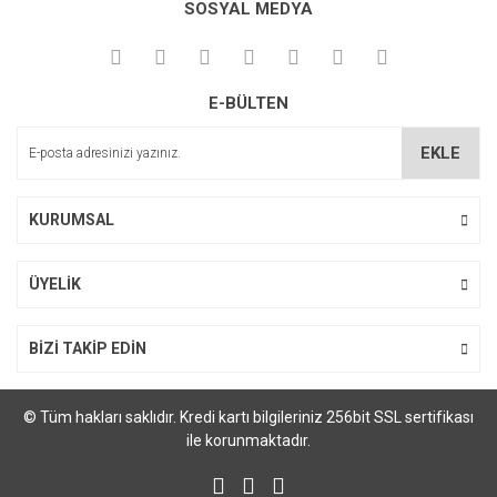
SOSYAL MEDYA
Görüş ve önerileriniz için teşekkür ederiz.
Ürün resmi kalitesiz, bozuk veya görüntülenemiyor.
E-BÜLTEN
Ürün açıklamasında eksik bilgiler bulunuyor.
Ürün bilgilerinde hatalar bulunuyor.
EKLE
Ürün fiyatı diğer sitelerden daha pahalı.
Bu ürüne benzer farklı alternatifler olmalı.
KURUMSAL
ÜYELİK
Gönder
BİZİ TAKİP EDİN
© Tüm hakları saklıdır. Kredi kartı bilgileriniz 256bit SSL sertifikası
ile korunmaktadır.