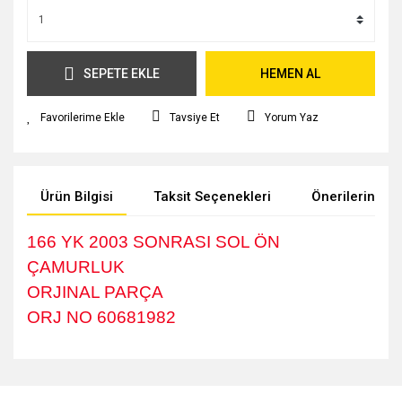
SEPETE EKLE
HEMEN AL
Tavsiye Et
Yorum Yaz
Ürün Bilgisi
Taksit Seçenekleri
Önerileriniz
166 YK 2003 SONRASI SOL ÖN
ÇAMURLUK
ORJINAL PARÇA
ORJ NO 60681982
Bu ürünün fiyat bilgisi, resim, ürün açıklamalarında ve diğer
konularda yetersiz gördüğünüz noktaları öneri formunu
kullanarak tarafımıza iletebilirsiniz.