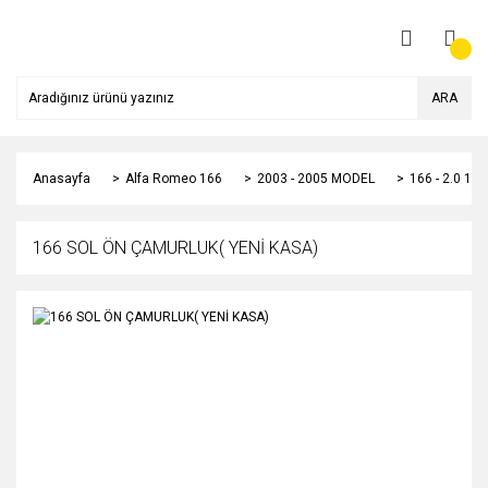
ARA
Anasayfa
Alfa Romeo 166
2003 - 2005 MODEL
166 - 2.0 1
166 SOL ÖN ÇAMURLUK( YENİ KASA)