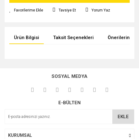
Tavsiye Et
Yorum Yaz
Ürün Bilgisi
Taksit Seçenekleri
Önerileriniz
Bu ürünün fiyat bilgisi, resim, ürün açıklamalarında ve diğer
konularda yetersiz gördüğünüz noktaları öneri formunu
kullanarak tarafımıza iletebilirsiniz.
SOSYAL MEDYA
Görüş ve önerileriniz için teşekkür ederiz.
Ürün resmi kalitesiz, bozuk veya görüntülenemiyor.
E-BÜLTEN
Ürün açıklamasında eksik bilgiler bulunuyor.
Ürün bilgilerinde hatalar bulunuyor.
EKLE
Ürün fiyatı diğer sitelerden daha pahalı.
Bu ürüne benzer farklı alternatifler olmalı.
KURUMSAL