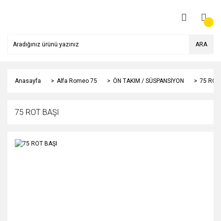
ARA
Anasayfa
Alfa Romeo 75
ÖN TAKIM / SÜSPANSİYON
75 ROT
75 ROT BAŞI