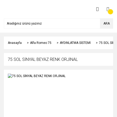
ARA
Anasayfa
Alfa Romeo 75
AYDINLATMA SİSTEMİ
75 SOL SİN
75 SOL SİNYAL BEYAZ RENK ORJİNAL