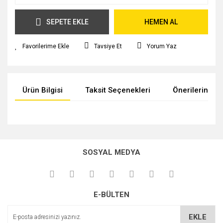
SEPETE EKLE
HEMEN AL
Tavsiye Et
Yorum Yaz
Ürün Bilgisi
Taksit Seçenekleri
Önerileriniz
Bu ürünün fiyat bilgisi, resim, ürün açıklamalarında ve diğer
konularda yetersiz gördüğünüz noktaları öneri formunu
kullanarak tarafımıza iletebilirsiniz.
SOSYAL MEDYA
Görüş ve önerileriniz için teşekkür ederiz.
Ürün resmi kalitesiz, bozuk veya görüntülenemiyor.
E-BÜLTEN
Ürün açıklamasında eksik bilgiler bulunuyor.
Ürün bilgilerinde hatalar bulunuyor.
EKLE