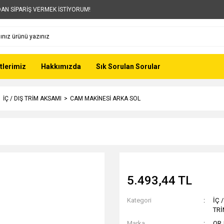
AN SİPARİŞ VERMEK İSTİYORUM!
tlerimiz
Hakkımızda
Sık Sorulan Sorular
İÇ / DIŞ TRİM AKSAMI
CAM MAKİNESİ ARKA SOL
5.493,44 TL
Kategori
İÇ 
TR
Marka
OR