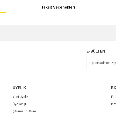
Taksit Seçenekleri
e diğer konularda yetersiz gördüğünüz noktaları öneri formunu kullanarak tarafımı
r.
E-BÜLTEN
ÜYELİK
Bİ
Yeni Üyelik
Fa
Üye Girişi
Ins
Gönder
Şifremi Unuttum