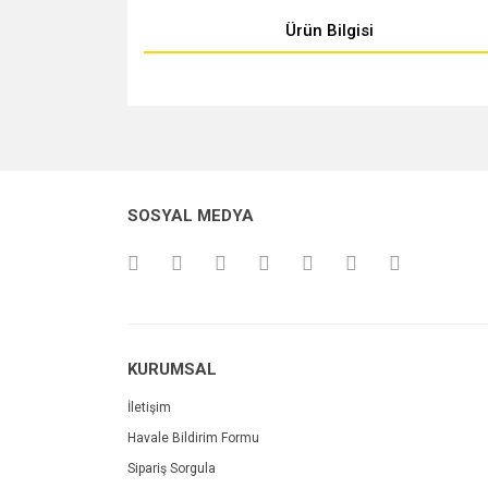
Ürün Bilgisi
Bu ürünün fiyat bilgisi, resim, ürün açıklamalarında v
Görüş ve önerileriniz için teşekkür ederiz.
Ürün resmi kalitesiz, bozuk veya görüntülenemiyo
SOSYAL MEDYA
Ürün açıklamasında eksik bilgiler bulunuyor.
Ürün bilgilerinde hatalar bulunuyor.
Ürün fiyatı diğer sitelerden daha pahalı.
Bu ürüne benzer farklı alternatifler olmalı.
KURUMSAL
İletişim
Havale Bildirim Formu
Sipariş Sorgula