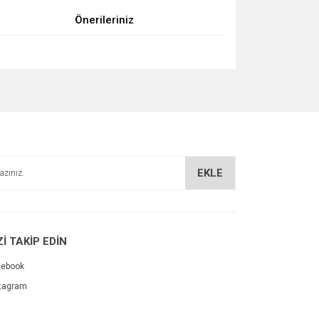
Önerileriniz
za iletebilirsiniz.
EKLE
Zİ TAKİP EDİN
cebook
tagram