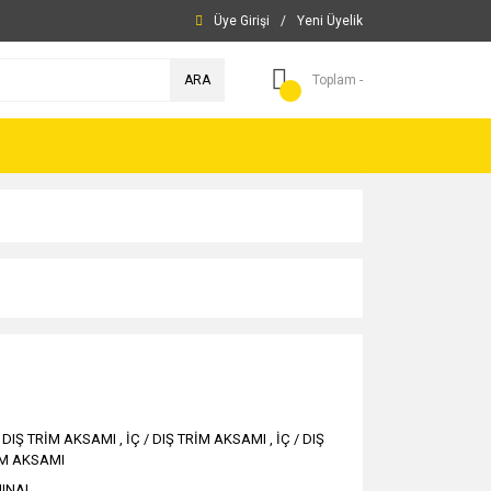
Üye Girişi
/
Yeni Üyelik
ARA
Toplam -
/ DIŞ TRİM AKSAMI
,
İÇ / DIŞ TRİM AKSAMI
,
İÇ / DIŞ
İM AKSAMI
JINAL