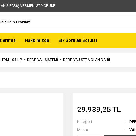
AN SİPARİŞ VERMEK İSTİYORUM!
tlerimiz
Hakkımızda
Sık Sorulan Sorular
 JTDM 105 HP
DEBRİYAJ SİSTEMİ
DEBRİYAJ SET VOLAN DAHİL
29.939,25 TL
Kategori
DEB
Marka
VA