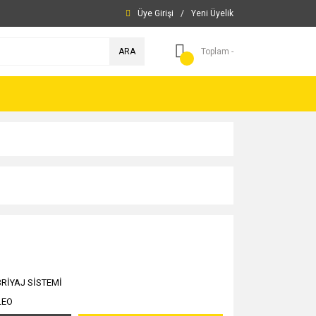
Üye Girişi
/
Yeni Üyelik
ARA
Toplam -
RİYAJ SİSTEMİ
LEO