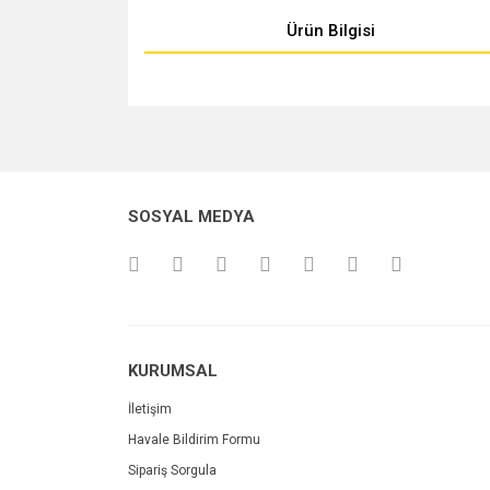
Ürün Bilgisi
Bu ürünün fiyat bilgisi, resim, ürün açıklamalarında v
Görüş ve önerileriniz için teşekkür ederiz.
Ürün resmi kalitesiz, bozuk veya görüntülenemiyo
SOSYAL MEDYA
Ürün açıklamasında eksik bilgiler bulunuyor.
Ürün bilgilerinde hatalar bulunuyor.
Ürün fiyatı diğer sitelerden daha pahalı.
Bu ürüne benzer farklı alternatifler olmalı.
KURUMSAL
İletişim
Havale Bildirim Formu
Sipariş Sorgula