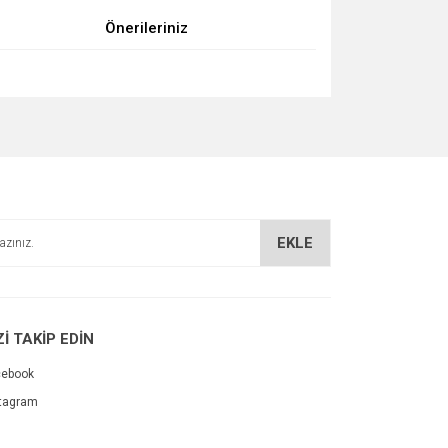
Önerileriniz
za iletebilirsiniz.
EKLE
Zİ TAKİP EDİN
cebook
tagram