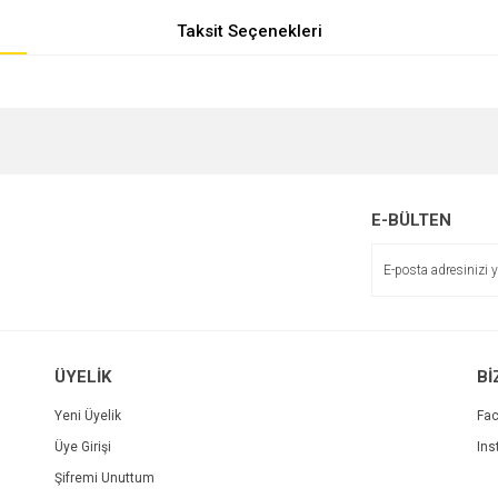
Taksit Seçenekleri
e diğer konularda yetersiz gördüğünüz noktaları öneri formunu kullanarak tarafımı
r.
E-BÜLTEN
ÜYELİK
Bİ
Yeni Üyelik
Fa
Üye Girişi
Ins
Gönder
Şifremi Unuttum