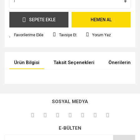
SEPETE EKLE
HEMEN AL
Tavsiye Et
Yorum Yaz
Ürün Bilgisi
Taksit Seçenekleri
Önerileriniz
Bu ürünün fiyat bilgisi, resim, ürün açıklamalarında ve diğer
konularda yetersiz gördüğünüz noktaları öneri formunu
kullanarak tarafımıza iletebilirsiniz.
SOSYAL MEDYA
Görüş ve önerileriniz için teşekkür ederiz.
Ürün resmi kalitesiz, bozuk veya görüntülenemiyor.
E-BÜLTEN
Ürün açıklamasında eksik bilgiler bulunuyor.
Ürün bilgilerinde hatalar bulunuyor.