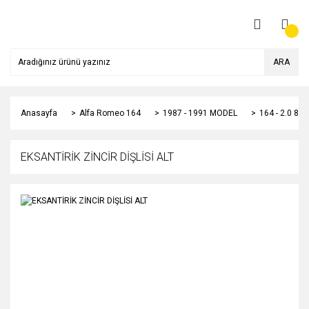
ARA
Anasayfa
Alfa Romeo 164
1987 - 1991 MODEL
164 - 2.0 8
EKSANTİRİK ZİNCİR DİŞLİSİ ALT