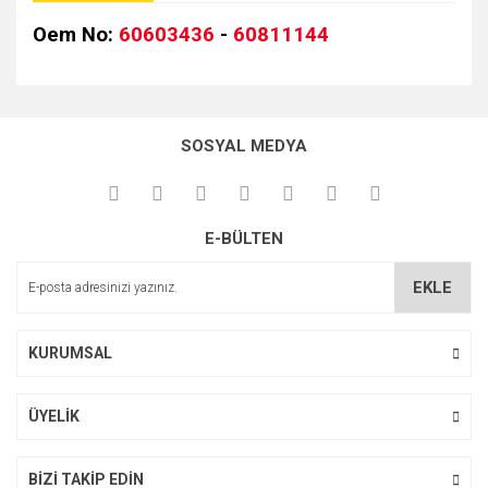
Oem No:
60603436
-
60811144
Bu ürünün fiyat bilgisi, resim, ürün açıklamalarında ve diğer
konularda yetersiz gördüğünüz noktaları öneri formunu
kullanarak tarafımıza iletebilirsiniz.
SOSYAL MEDYA
Görüş ve önerileriniz için teşekkür ederiz.
Ürün resmi kalitesiz, bozuk veya görüntülenemiyor.
E-BÜLTEN
Ürün açıklamasında eksik bilgiler bulunuyor.
Ürün bilgilerinde hatalar bulunuyor.
EKLE
Ürün fiyatı diğer sitelerden daha pahalı.
Bu ürüne benzer farklı alternatifler olmalı.
KURUMSAL
ÜYELİK
Gönder
BİZİ TAKİP EDİN