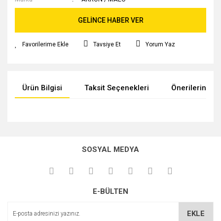
GELİNCE HABER VER
Tavsiye Et
Yorum Yaz
Ürün Bilgisi
Taksit Seçenekleri
Önerileriniz
Bu ürünün fiyat bilgisi, resim, ürün açıklamalarında ve diğer
konularda yetersiz gördüğünüz noktaları öneri formunu
kullanarak tarafımıza iletebilirsiniz.
SOSYAL MEDYA
Görüş ve önerileriniz için teşekkür ederiz.
Ürün resmi kalitesiz, bozuk veya görüntülenemiyor.
E-BÜLTEN
Ürün açıklamasında eksik bilgiler bulunuyor.
Ürün bilgilerinde hatalar bulunuyor.
EKLE
Ürün fiyatı diğer sitelerden daha pahalı.