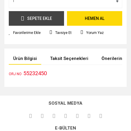
SEPETE EKLE
HEMEN AL
Tavsiye Et
Yorum Yaz
Ürün Bilgisi
Taksit Seçenekleri
Önerileriniz
55232450
ORJ NO
Bu ürünün fiyat bilgisi, resim, ürün açıklamalarında ve diğer
konularda yetersiz gördüğünüz noktaları öneri formunu
kullanarak tarafımıza iletebilirsiniz.
SOSYAL MEDYA
Görüş ve önerileriniz için teşekkür ederiz.
Ürün resmi kalitesiz, bozuk veya görüntülenemiyor.
E-BÜLTEN
Ürün açıklamasında eksik bilgiler bulunuyor.