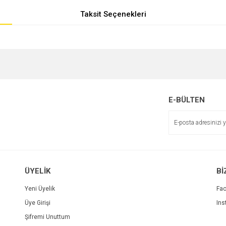
Taksit Seçenekleri
e diğer konularda yetersiz gördüğünüz noktaları öneri formunu kullanarak tarafımı
r.
E-BÜLTEN
ÜYELİK
Bİ
Yeni Üyelik
Fa
Üye Girişi
Ins
Gönder
Şifremi Unuttum