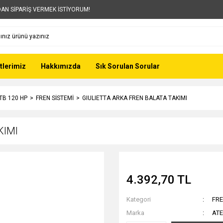
AN SİPARİŞ VERMEK İSTİYORUM!
tlerimiz
Hakkımızda
Sık Sorulan Sorular
 TB 120 HP
FREN SİSTEMİ
GIULIETTA ARKA FREN BALATA TAKIMI
KIMI
4.392,70 TL
Kategori
FRE
Marka
ATE