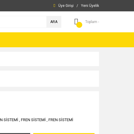
Üye Girişi
/
Yeni Üyelik
ARA
Toplam -
N SİSTEMİ
,
FREN SİSTEMİ
,
FREN SİSTEMİ