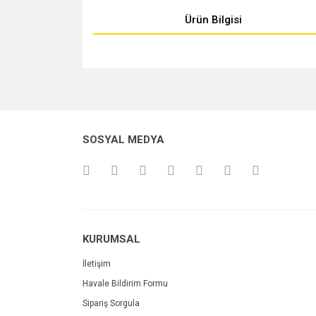
Ürün Bilgisi
Bu ürünün fiyat bilgisi, resim, ürün açıklamalarında v
Görüş ve önerileriniz için teşekkür ederiz.
Ürün resmi kalitesiz, bozuk veya görüntülenemiyo
SOSYAL MEDYA
Ürün açıklamasında eksik bilgiler bulunuyor.
Ürün bilgilerinde hatalar bulunuyor.
Ürün fiyatı diğer sitelerden daha pahalı.
Bu ürüne benzer farklı alternatifler olmalı.
KURUMSAL
İletişim
Havale Bildirim Formu
Sipariş Sorgula