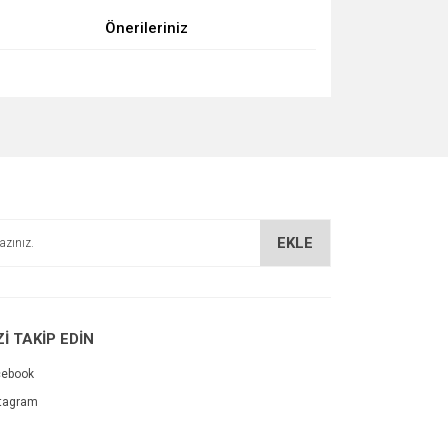
Önerileriniz
za iletebilirsiniz.
EKLE
Zİ TAKİP EDİN
cebook
tagram