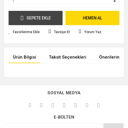
SEPETE EKLE
HEMEN AL
Tavsiye Et
Yorum Yaz
Ürün Bilgisi
Taksit Seçenekleri
Önerileriniz
Bu ürünün fiyat bilgisi, resim, ürün açıklamalarında ve diğer
konularda yetersiz gördüğünüz noktaları öneri formunu
kullanarak tarafımıza iletebilirsiniz.
SOSYAL MEDYA
Görüş ve önerileriniz için teşekkür ederiz.
Ürün resmi kalitesiz, bozuk veya görüntülenemiyor.
E-BÜLTEN
Ürün açıklamasında eksik bilgiler bulunuyor.
Ürün bilgilerinde hatalar bulunuyor.