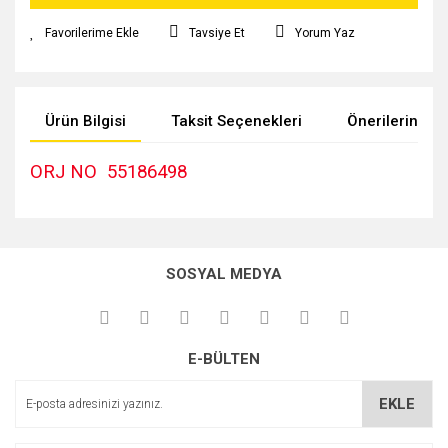
Tavsiye Et
Yorum Yaz
Ürün Bilgisi
Taksit Seçenekleri
Önerileriniz
ORJ NO
55186498
Bu ürünün fiyat bilgisi, resim, ürün açıklamalarında ve diğer
konularda yetersiz gördüğünüz noktaları öneri formunu
kullanarak tarafımıza iletebilirsiniz.
SOSYAL MEDYA
Görüş ve önerileriniz için teşekkür ederiz.
Ürün resmi kalitesiz, bozuk veya görüntülenemiyor.
E-BÜLTEN
Ürün açıklamasında eksik bilgiler bulunuyor.
Ürün bilgilerinde hatalar bulunuyor.
EKLE
Ürün fiyatı diğer sitelerden daha pahalı.
Bu ürüne benzer farklı alternatifler olmalı.