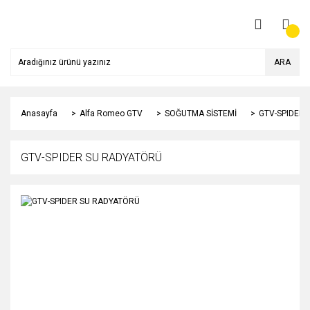
ARA
Anasayfa
Alfa Romeo GTV
SOĞUTMA SİSTEMİ
GTV-SPIDER
GTV-SPIDER SU RADYATÖRÜ