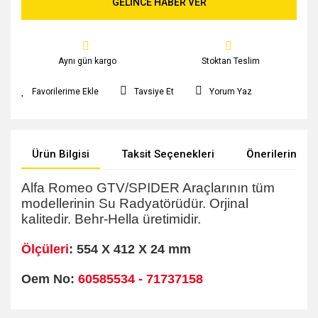
GELİNCE HABER VER
Aynı gün kargo
Stoktan Teslim
Tavsiye Et
Yorum Yaz
Ürün Bilgisi
Taksit Seçenekleri
Önerileriniz
Alfa Romeo GTV/SPIDER Araçlarının tüm
modellerinin Su Radyatörüdür. Orjinal
kalitedir. Behr-Hella üretimidir.
Ölçüleri
:
554 X 412 X 24 mm
Oem No:
60585534 - 71737158
Bu ürünün fiyat bilgisi, resim, ürün açıklamalarında ve diğer