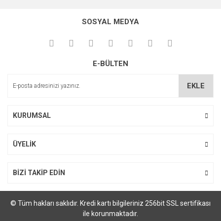
konularda yetersiz gördüğünüz noktaları öneri formunu
kullanarak tarafımıza iletebilirsiniz.
SOSYAL MEDYA
Görüş ve önerileriniz için teşekkür ederiz.
Ürün resmi kalitesiz, bozuk veya görüntülenemiyor.
E-BÜLTEN
Ürün açıklamasında eksik bilgiler bulunuyor.
Ürün bilgilerinde hatalar bulunuyor.
EKLE
Ürün fiyatı diğer sitelerden daha pahalı.
Bu ürüne benzer farklı alternatifler olmalı.
KURUMSAL
ÜYELİK
Gönder
BİZİ TAKİP EDİN
© Tüm hakları saklıdır. Kredi kartı bilgileriniz 256bit SSL sertifikası
ile korunmaktadır.