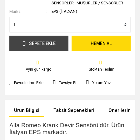
SENSÖRLER
,
MÜŞÜRLER / SENSÖRLER
Marka
EPS (İTALYAN)
SEPETE EKLE
HEMEN AL
Aynı gün kargo
Stoktan Teslim
Tavsiye Et
Yorum Yaz
Ürün Bilgisi
Taksit Seçenekleri
Önerileriniz
Alfa Romeo Krank Devir Sensörü'dür. Ürün
İtalyan EPS markadır.