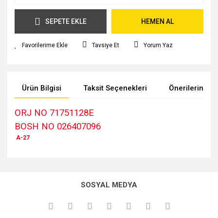
SEPETE EKLE
HEMEN AL
Tavsiye Et
Yorum Yaz
Ürün Bilgisi
Taksit Seçenekleri
Önerileriniz
ORJ NO 71751128E
BOSH NO 026407096
A-27
Bu ürünün fiyat bilgisi, resim, ürün açıklamalarında ve diğer
konularda yetersiz gördüğünüz noktaları öneri formunu
kullanarak tarafımıza iletebilirsiniz.
SOSYAL MEDYA
Görüş ve önerileriniz için teşekkür ederiz.
Ürün resmi kalitesiz, bozuk veya görüntülenemiyor.