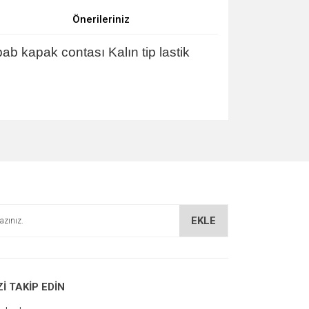
Önerileriniz
b kapak contası Kalın tip lastik
za iletebilirsiniz.
EKLE
Zİ TAKİP EDİN