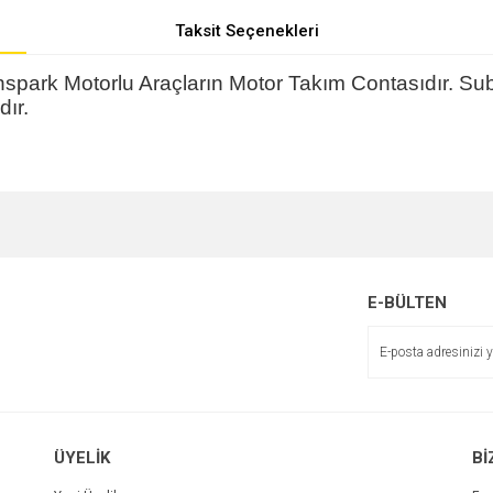
Taksit Seçenekleri
park Motorlu Araçların Motor Takım Contasıdır. Suba
dır.
e diğer konularda yetersiz gördüğünüz noktaları öneri formunu kullanarak tarafımı
r.
E-BÜLTEN
ÜYELİK
Bİ