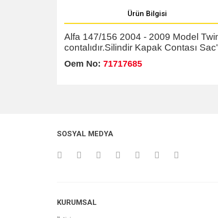
Ürün Bilgisi
Alfa 147/156 2004 - 2009 Model Twins
contalıdır.Silindir Kapak Contası Sac'
Oem No:
71717685
Bu ürünün fiyat bilgisi, resim, ürün açıklamalarında v
Görüş ve önerileriniz için teşekkür ederiz.
Ürün resmi kalitesiz, bozuk veya görüntülenemiyo
SOSYAL MEDYA
Ürün açıklamasında eksik bilgiler bulunuyor.
Ürün bilgilerinde hatalar bulunuyor.
Ürün fiyatı diğer sitelerden daha pahalı.
Bu ürüne benzer farklı alternatifler olmalı.
KURUMSAL