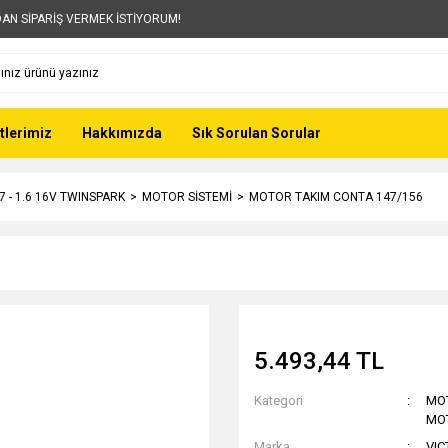
AN SİPARİŞ VERMEK İSTİYORUM!
tlerimiz
Hakkımızda
Sık Sorulan Sorular
7 - 1.6 16V TWINSPARK
MOTOR SİSTEMİ
MOTOR TAKIM CONTA 147/156
5.493,44 TL
Kategori
MO
MO
Marka
VIC