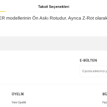
Taksit Seçenekleri
odellerinin Ön Askı Rotudur. Ayrıca Z-Rot olarak d
e diğer konularda yetersiz gördüğünüz noktaları öneri formunu kullanarak tarafımı
r.
E-BÜLTEN
ÜYELİK
Bİ
Yeni Üyelik
Fa