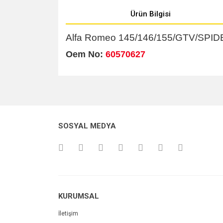
Ürün Bilgisi
Alfa Romeo 145/146/155/GTV/SPIDER m
Oem No:
60570627
Bu ürünün fiyat bilgisi, resim, ürün açıklamalarında v
Görüş ve önerileriniz için teşekkür ederiz.
Ürün resmi kalitesiz, bozuk veya görüntülenemiyo
SOSYAL MEDYA
Ürün açıklamasında eksik bilgiler bulunuyor.
Ürün bilgilerinde hatalar bulunuyor.
Ürün fiyatı diğer sitelerden daha pahalı.
Bu ürüne benzer farklı alternatifler olmalı.
KURUMSAL
İletişim