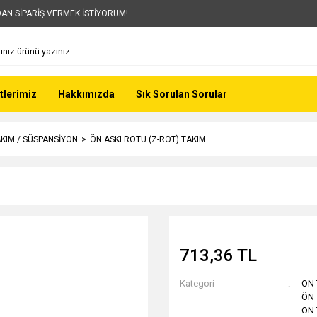
AN SİPARİŞ VERMEK İSTİYORUM!
tlerimiz
Hakkımızda
Sık Sorulan Sorular
KIM / SÜSPANSİYON
ÖN ASKI ROTU (Z-ROT) TAKIM
713,36 TL
Kategori
ÖN 
ÖN 
ÖN 