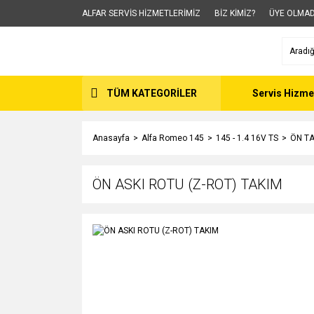
ALFAR SERVİS HİZMETLERİMİZ
BİZ KİMİZ?
ÜYE OLMAD
TÜM KATEGORİLER
Servis Hizme
Anasayfa
Alfa Romeo 145
145 - 1.4 16V TS
ÖN TA
ÖN ASKI ROTU (Z-ROT) TAKIM