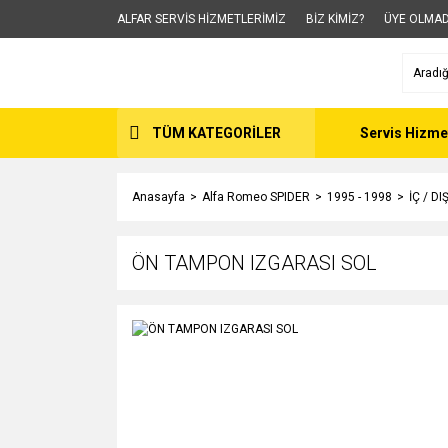
ALFAR SERVİS HİZMETLERİMİZ
BİZ KİMİZ?
ÜYE OLMAD
TÜM KATEGORİLER
Servis Hizme
Anasayfa
Alfa Romeo SPIDER
1995 - 1998
İÇ / D
ÖN TAMPON IZGARASI SOL