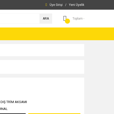
Üye Girişi
/
Yeni Üyelik
ARA
Toplam -
/ DIŞ TRİM AKSAMI
JINAL