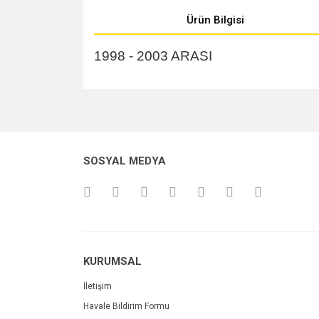
Ürün Bilgisi
1998 - 2003 ARASI
Bu ürünün fiyat bilgisi, resim, ürün açıklamalarında v
Görüş ve önerileriniz için teşekkür ederiz.
Ürün resmi kalitesiz, bozuk veya görüntülenemiyo
SOSYAL MEDYA
Ürün açıklamasında eksik bilgiler bulunuyor.
Ürün bilgilerinde hatalar bulunuyor.
Ürün fiyatı diğer sitelerden daha pahalı.
Bu ürüne benzer farklı alternatifler olmalı.
KURUMSAL
İletişim
Havale Bildirim Formu