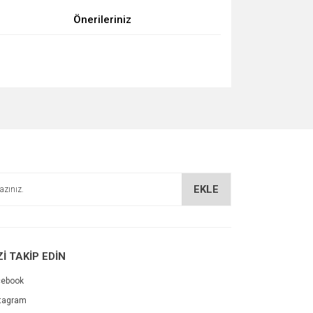
Önerileriniz
za iletebilirsiniz.
EKLE
Zİ TAKİP EDİN
cebook
tagram