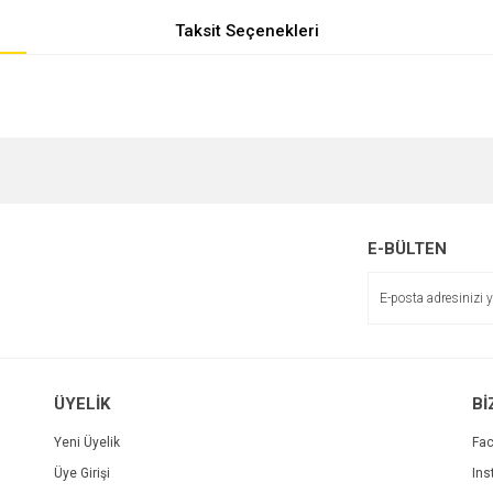
Taksit Seçenekleri
e diğer konularda yetersiz gördüğünüz noktaları öneri formunu kullanarak tarafımı
r.
E-BÜLTEN
ÜYELİK
Bİ
Yeni Üyelik
Fa
Üye Girişi
Ins
Gönder