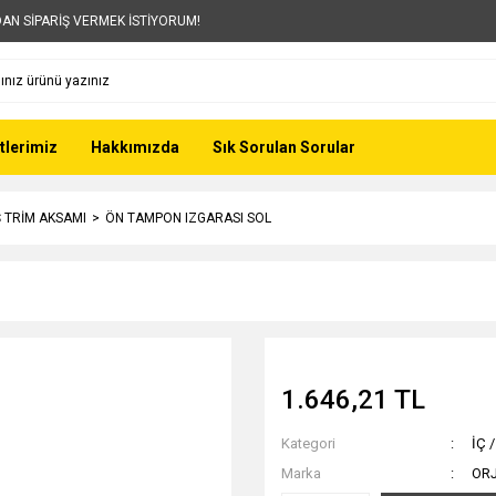
AN SİPARİŞ VERMEK İSTİYORUM!
tlerimiz
Hakkımızda
Sık Sorulan Sorular
IŞ TRİM AKSAMI
ÖN TAMPON IZGARASI SOL
1.646,21 TL
Kategori
İÇ 
Marka
OR