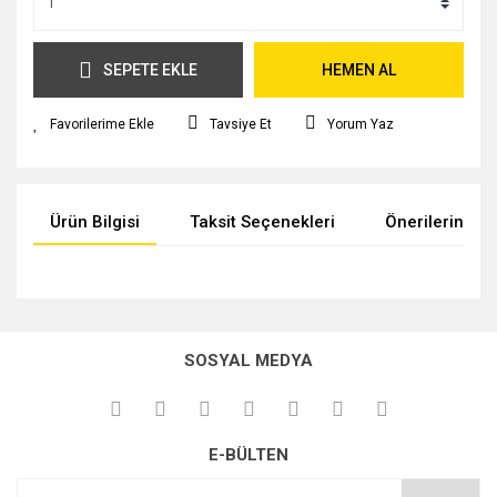
SEPETE EKLE
HEMEN AL
Tavsiye Et
Yorum Yaz
Ürün Bilgisi
Taksit Seçenekleri
Önerileriniz
Bu ürünün fiyat bilgisi, resim, ürün açıklamalarında ve diğer
konularda yetersiz gördüğünüz noktaları öneri formunu
kullanarak tarafımıza iletebilirsiniz.
SOSYAL MEDYA
Görüş ve önerileriniz için teşekkür ederiz.
Ürün resmi kalitesiz, bozuk veya görüntülenemiyor.
E-BÜLTEN
Ürün açıklamasında eksik bilgiler bulunuyor.
Ürün bilgilerinde hatalar bulunuyor.