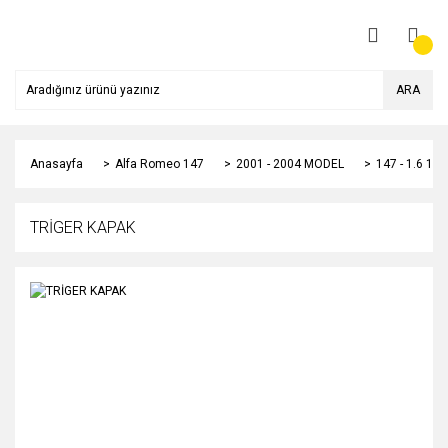
ARA
Anasayfa
Alfa Romeo 147
2001 - 2004 MODEL
147 - 1.6 1
TRİGER KAPAK