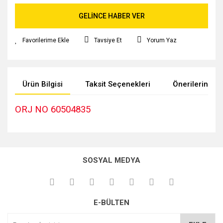
GELİNCE HABER VER
Tavsiye Et
Yorum Yaz
Ürün Bilgisi
Taksit Seçenekleri
Önerileriniz
ORJ NO 60504835
Bu ürünün fiyat bilgisi, resim, ürün açıklamalarında ve diğer
konularda yetersiz gördüğünüz noktaları öneri formunu
kullanarak tarafımıza iletebilirsiniz.
SOSYAL MEDYA
Görüş ve önerileriniz için teşekkür ederiz.
Ürün resmi kalitesiz, bozuk veya görüntülenemiyor.
E-BÜLTEN
Ürün açıklamasında eksik bilgiler bulunuyor.
Ürün bilgilerinde hatalar bulunuyor.