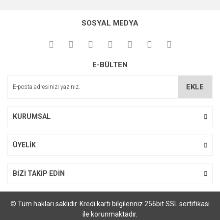
konularda yetersiz gördüğünüz noktaları öneri formunu
kullanarak tarafımıza iletebilirsiniz.
SOSYAL MEDYA
Görüş ve önerileriniz için teşekkür ederiz.
Ürün resmi kalitesiz, bozuk veya görüntülenemiyor.
E-BÜLTEN
Ürün açıklamasında eksik bilgiler bulunuyor.
Ürün bilgilerinde hatalar bulunuyor.
EKLE
Ürün fiyatı diğer sitelerden daha pahalı.
Bu ürüne benzer farklı alternatifler olmalı.
KURUMSAL
ÜYELİK
Gönder
BİZİ TAKİP EDİN
© Tüm hakları saklıdır. Kredi kartı bilgileriniz 256bit SSL sertifikası
ile korunmaktadır.