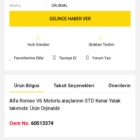
Marka
ORJINAL
GELİNCE HABER VER
Hızlı Gönderi
Stoktan Teslim
Tavsiye Et
Yorum Yaz
Ürün Bilgisi
Taksit Seçenekleri
Önerileriniz
Alfa Romeo V6 Motorlu araçlarının STD Kenar Yatak
takımıdır. Ürün Orjinaldir.
Oem No:
60513374
Bu ürünün fiyat bilgisi, resim, ürün açıklamalarında ve diğer