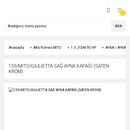
ARA
Anasayfa
Alfa Romeo MITO
1.3 JTDM 95 HP
AYNA / AYNA C
159/MITO/GIULIETTA SAĞ AYNA KAPAĞI (SATEN
KROM)