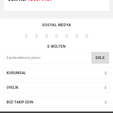
Bu ürünün fiyat bilgisi, resim, ürün açıklamalarında ve diğer
konularda yetersiz gördüğünüz noktaları öneri formunu
kullanarak tarafımıza iletebilirsiniz.
SOSYAL MEDYA
Görüş ve önerileriniz için teşekkür ederiz.
Ürün resmi kalitesiz, bozuk veya görüntülenemiyor.
E-BÜLTEN
Ürün açıklamasında eksik bilgiler bulunuyor.
Ürün bilgilerinde hatalar bulunuyor.
EKLE
Ürün fiyatı diğer sitelerden daha pahalı.
Bu ürüne benzer farklı alternatifler olmalı.
KURUMSAL
ÜYELİK
Gönder
BİZİ TAKİP EDİN