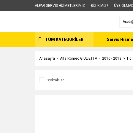
ALFAR SERVİS HİZMETLERİMİZ
BİZ KİMİZ?
ÜYE OLMAD
TÜM KATEGORİLER
Servis Hizme
Anasayfa
Alfa Romeo GIULIETTA
2010 - 2018
1.6
Stoktakiler