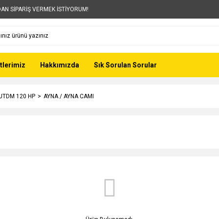
AN SİPARİŞ VERMEK İSTİYORUM!
tlerimiz
Hakkımızda
Sık Sorulan Sorular
 JTDM 120 HP
AYNA / AYNA CAMI