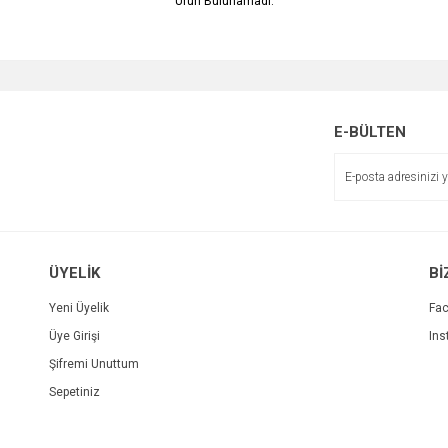
Ürün Bulunamadı.
E-BÜLTEN
ÜYELİK
Bİ
Yeni Üyelik
Fa
Üye Girişi
Ins
Şifremi Unuttum
Sepetiniz