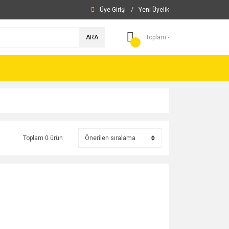
Üye Girişi
/
Yeni Üyelik
ARA
Toplam -
Toplam 0 ürün