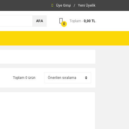
Üye Girişi
/
Yeni Üyelik
ARA
Toplam -
0,00 TL
0
Toplam 0 ürün