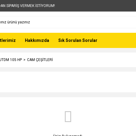
AN SİPARİŞ VERMEK İSTİYORUM!
tlerimiz
Hakkımızda
Sık Sorulan Sorular
 JTDM 105 HP
CAM ÇEŞİTLERİ