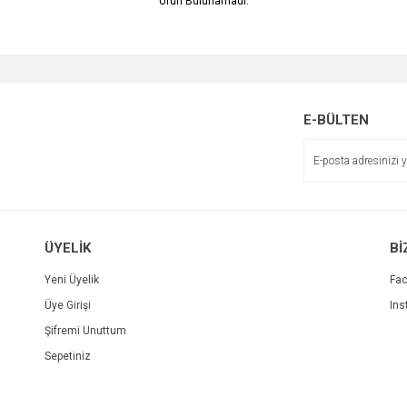
Ürün Bulunamadı.
E-BÜLTEN
ÜYELİK
Bİ
Yeni Üyelik
Fa
Üye Girişi
Ins
Şifremi Unuttum
Sepetiniz