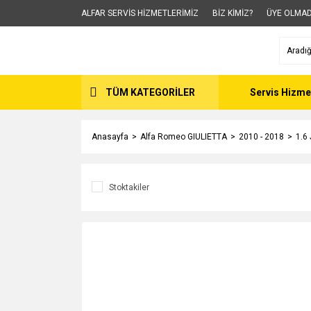
ALFAR SERVİS HİZMETLERİMİZ
BİZ KİMİZ?
ÜYE OLMAD
TÜM KATEGORİLER
Servis Hizme
Anasayfa
Alfa Romeo GIULIETTA
2010 - 2018
1.6
Stoktakiler