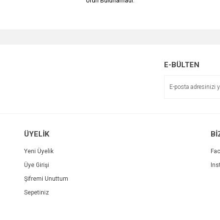
Ürün Bulunamadı.
E-BÜLTEN
ÜYELİK
Bİ
Yeni Üyelik
Fa
Üye Girişi
Ins
Şifremi Unuttum
Sepetiniz