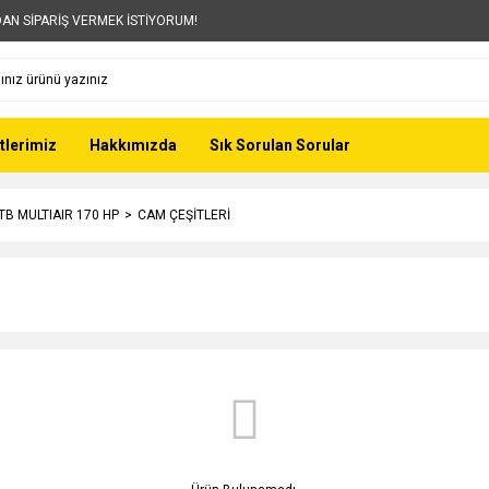
AN SİPARİŞ VERMEK İSTİYORUM!
tlerimiz
Hakkımızda
Sık Sorulan Sorular
 TB MULTIAIR 170 HP
CAM ÇEŞİTLERİ