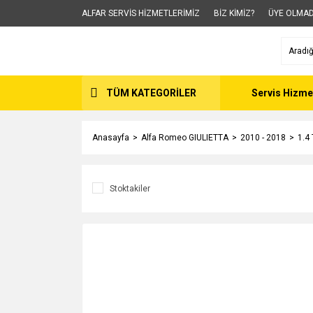
ALFAR SERVİS HİZMETLERİMİZ
BİZ KİMİZ?
ÜYE OLMAD
TÜM KATEGORİLER
Servis Hizme
Anasayfa
Alfa Romeo GIULIETTA
2010 - 2018
1.4
Stoktakiler