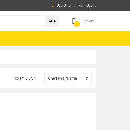
Üye Girişi
/
Yeni Üyelik
ARA
Toplam -
Toplam 0 ürün