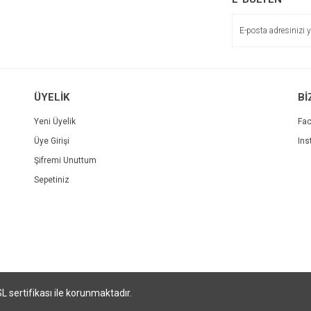
ÜYELİK
Bİ
Yeni Üyelik
Fa
Üye Girişi
Ins
Şifremi Unuttum
Sepetiniz
SL sertifikası ile korunmaktadır.