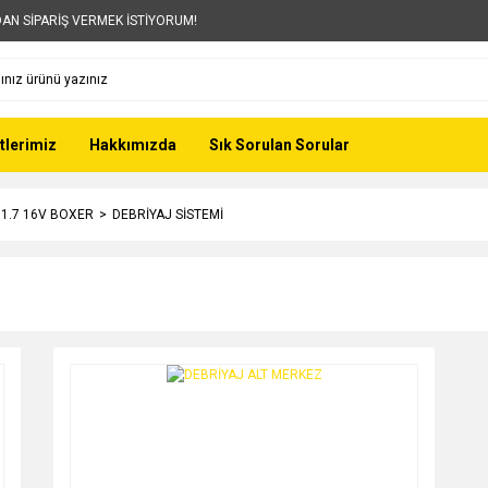
AN SİPARİŞ VERMEK İSTİYORUM!
tlerimiz
Hakkımızda
Sık Sorulan Sorular
- 1.7 16V BOXER
DEBRİYAJ SİSTEMİ