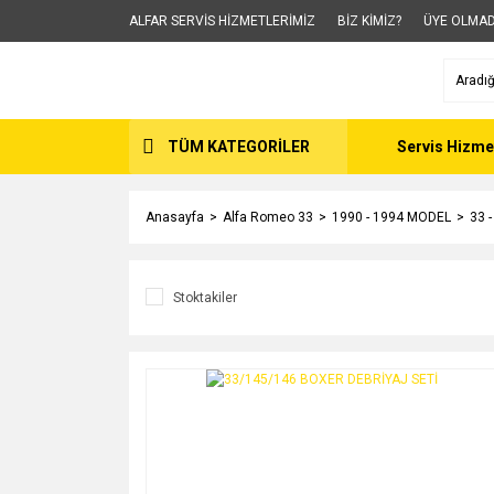
ALFAR SERVİS HİZMETLERİMİZ
BİZ KİMİZ?
ÜYE OLMAD
TÜM KATEGORİLER
Servis Hizme
Anasayfa
Alfa Romeo 33
1990 - 1994 MODEL
33 
Stoktakiler