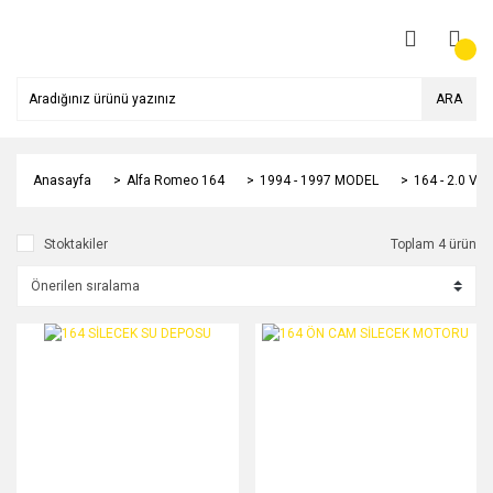
ARA
Anasayfa
Alfa Romeo 164
1994 - 1997 MODEL
164 - 2.0 V6
Stoktakiler
Toplam 4 ürün