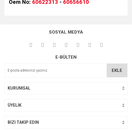
Oem No:
60622313
-
60656610
Bu ürünün fiyat bilgisi, resim, ürün açıklamalarında ve diğer
konularda yetersiz gördüğünüz noktaları öneri formunu
kullanarak tarafımıza iletebilirsiniz.
SOSYAL MEDYA
Görüş ve önerileriniz için teşekkür ederiz.
Ürün resmi kalitesiz, bozuk veya görüntülenemiyor.
E-BÜLTEN
Ürün açıklamasında eksik bilgiler bulunuyor.
Ürün bilgilerinde hatalar bulunuyor.
EKLE
Ürün fiyatı diğer sitelerden daha pahalı.
Bu ürüne benzer farklı alternatifler olmalı.
KURUMSAL
ÜYELİK
Gönder
BİZİ TAKİP EDİN