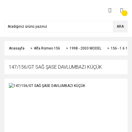
ARA
Anasayfa
Alfa Romeo 156
1998 - 2003 MODEL
156 - 1.6 1
147/156/GT SAĞ ŞASE DAVLUMBAZI KÜÇÜK