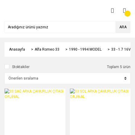
ARA
Anasayfa
Alfa Romeo 33
1990 - 1994 MODEL
33 - 1.7 16V 
Stoktakiler
Toplam 5 ürün