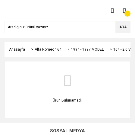
ARA
Anasayfa
Alfa Romeo 164
1994 - 1997 MODEL
164 - 2.0 V6
Ürün Bulunamadı.
SOSYAL MEDYA