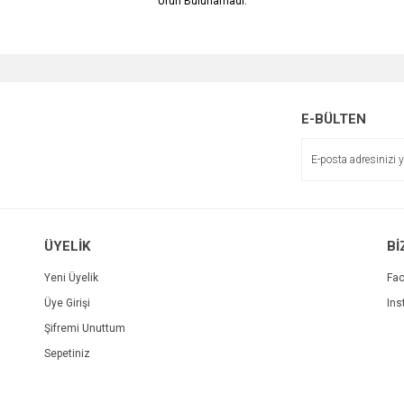
Ürün Bulunamadı.
E-BÜLTEN
ÜYELİK
Bİ
Yeni Üyelik
Fa
Üye Girişi
Ins
Şifremi Unuttum
Sepetiniz