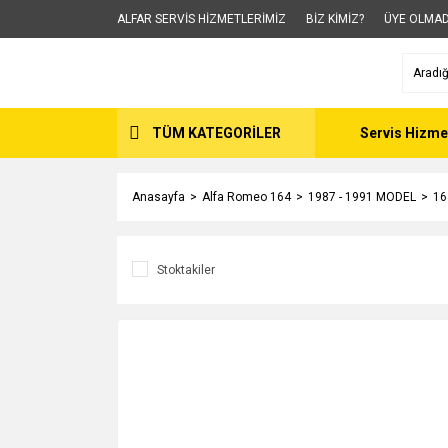
ALFAR SERVİS HİZMETLERİMİZ
BİZ KİMİZ?
ÜYE OLMAD
TÜM KATEGORİLER
Servis Hizme
Anasayfa
Alfa Romeo 164
1987 - 1991 MODEL
16
Stoktakiler