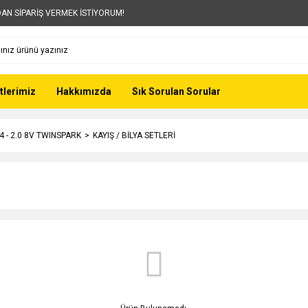
AN SİPARİŞ VERMEK İSTİYORUM!
tlerimiz
Hakkımızda
Sık Sorulan Sorular
4 - 2.0 8V TWINSPARK
KAYIŞ / BİLYA SETLERİ