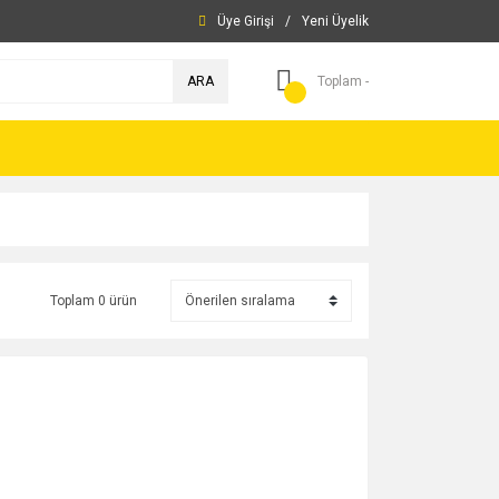
Üye Girişi
/
Yeni Üyelik
ARA
Toplam -
Toplam 0 ürün