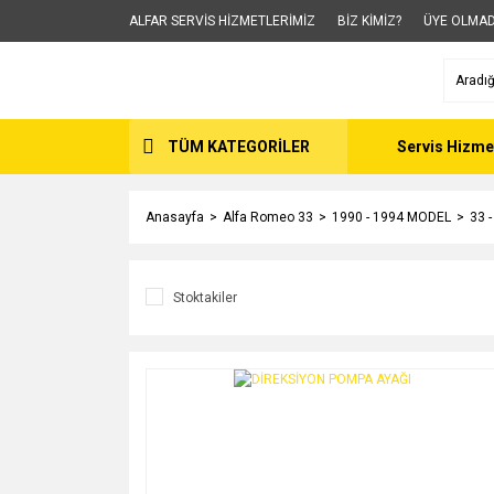
ALFAR SERVİS HİZMETLERİMİZ
BİZ KİMİZ?
ÜYE OLMAD
TÜM KATEGORİLER
Servis Hizme
Anasayfa
Alfa Romeo 33
1990 - 1994 MODEL
33 
Stoktakiler