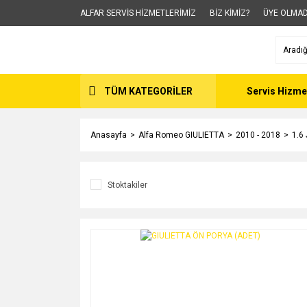
ALFAR SERVİS HİZMETLERİMİZ
BİZ KİMİZ?
ÜYE OLMAD
TÜM KATEGORİLER
Servis Hizme
Anasayfa
Alfa Romeo GIULIETTA
2010 - 2018
1.6
Stoktakiler