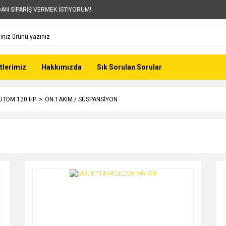
AN SİPARİŞ VERMEK İSTİYORUM!
tlerimiz
Hakkımızda
Sık Sorulan Sorular
 JTDM 120 HP
ÖN TAKIM / SÜSPANSİYON