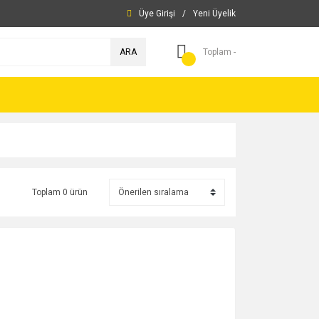
Üye Girişi
/
Yeni Üyelik
ARA
Toplam -
Toplam 0 ürün