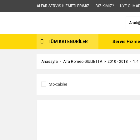
ALFAR SERVİS HİZMETLERİMİZ
BİZ KİMİZ?
ÜYE OLMAD
TÜM KATEGORİLER
Servis Hizme
Anasayfa
Alfa Romeo GIULIETTA
2010 - 2018
1.4
Stoktakiler