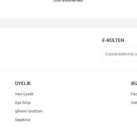
Ürün Bulunamadı.
E-BÜLTEN
ÜYELİK
Bİ
Yeni Üyelik
Fa
Üye Girişi
Ins
Şifremi Unuttum
Sepetiniz