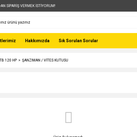
AN SİPARİŞ VERMEK İSTİYORUM!
tlerimiz
Hakkımızda
Sık Sorulan Sorular
 TB 120 HP
ŞANZIMAN / VİTES KUTUSU