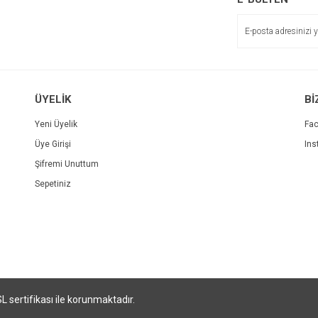
ÜYELİK
Bİ
Yeni Üyelik
Fa
Üye Girişi
Ins
Şifremi Unuttum
Sepetiniz
SL sertifikası ile korunmaktadır.