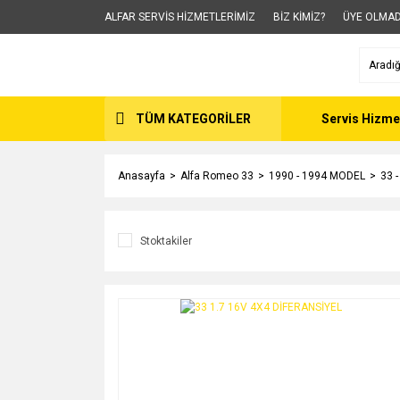
ALFAR SERVİS HİZMETLERİMİZ
BİZ KİMİZ?
ÜYE OLMAD
TÜM KATEGORİLER
Servis Hizme
Anasayfa
Alfa Romeo 33
1990 - 1994 MODEL
33 
Stoktakiler