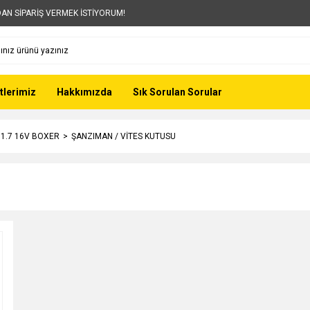
AN SİPARİŞ VERMEK İSTİYORUM!
tlerimiz
Hakkımızda
Sık Sorulan Sorular
- 1.7 16V BOXER
ŞANZIMAN / VİTES KUTUSU